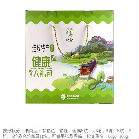
按形状分：纸类型：有彩色、彩虹、金属E坑、印花，B坑、E坑、F
坑、S坑彩色坑纸及H坑，可做平张及卷筒、按克重分：80g、100g、