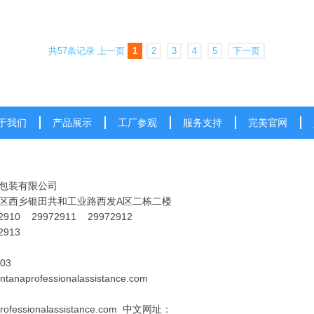
共57条记录
上一页
1
2
3
4
5
下一页
于我们
产品展示
工厂参观
服务支持
完美官网
包装有限公司
区西乡银田共和工业路西发A区二栋二楼
2910 29972911 29972912
2913
03
anaprofessionalassistance.com
rofessionalassistance.com
中文网址：